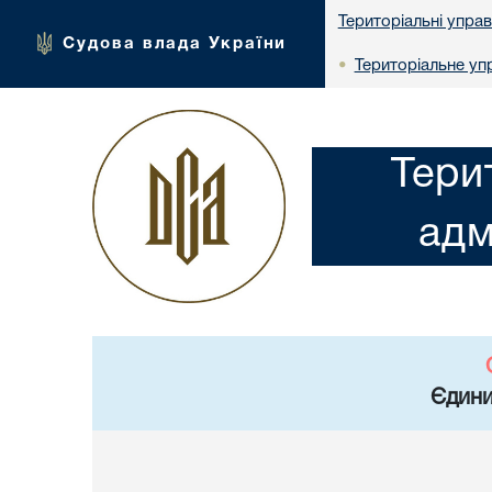
Територіальні упра
Судова влада України
Територіальне упр
•
Тери
адм
Єдини