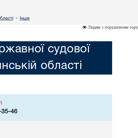
бластi
Інше
•
Людям з порушенням зору
ржавної судової
инській областi
л
-35-46