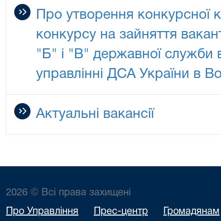
Про утворення конкурсної к
конкурсу на зайняття вакан
"Б" і "В" державної служби
управлінні ДСА України в Во
Актуальні вакансії
2026 © Всі права захищені
Про Управління
Прес-центр
Громадянам