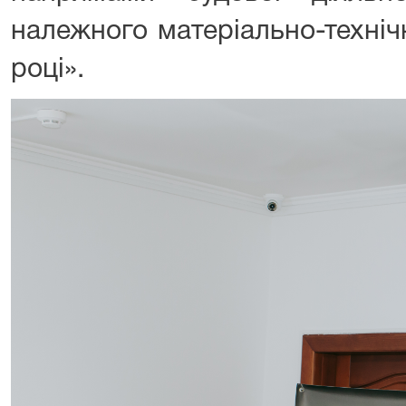
належного матеріально-техніч
році».