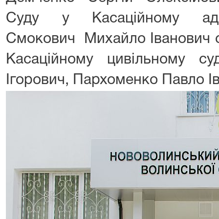
Суду у Касаційному адмі
Смокович Михайло Іванович с
Касаційному цивільному су
Ігорович, Пархоменко Павло І