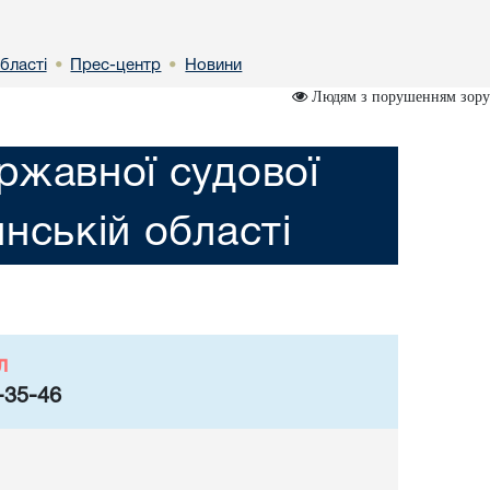
бластi
Прес-центр
Новини
•
•
Людям з порушенням зору
ржавної судової
инській областi
л
-35-46