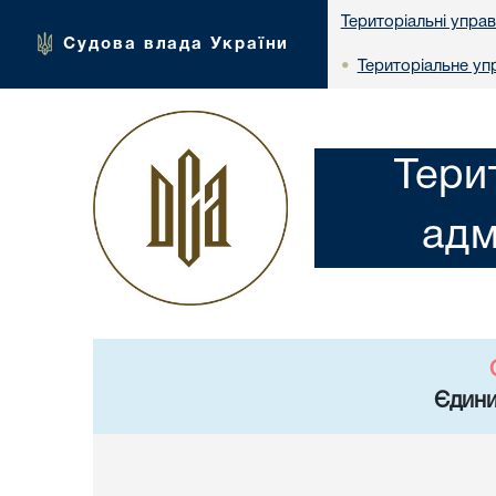
Територіальні упра
Судова влада України
Територіальне упр
•
Тери
адм
Єдини