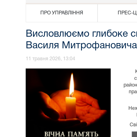
ПРО УПРАВЛІННЯ
ПРЕС-Ц
Висловлюємо глибоке спі
Василя Митрофановича
11 травня 2026, 13:04
с
район
пра
Нех
Сві