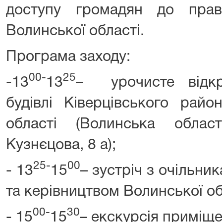
доступу громадян до прав
Волинської області.
Програма заходу:
00-
25
-13
13
– урочисте відкри
будівлі Ківерцівського райо
області (Волинська облас
Кузнєцова, 8 а);
25-
00
- 13
15
– зустріч з очільни
та керівництвом Волинської об
00-
30
- 15
15
– екскурсія приміще