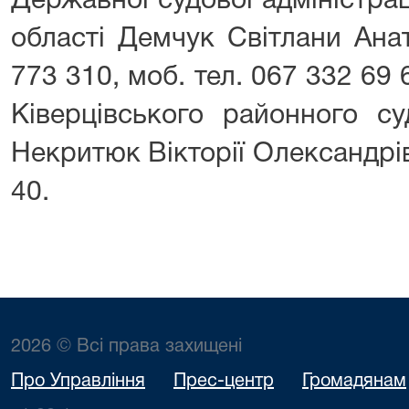
Державної судової адміністрац
області Демчук Світлани Анат
773 310, моб. тел. 067 332 69 
Ківерцівського районного су
Некритюк Вікторії Олександрів
40.
2026 © Всі права захищені
Про Управління
Прес-центр
Громадянам