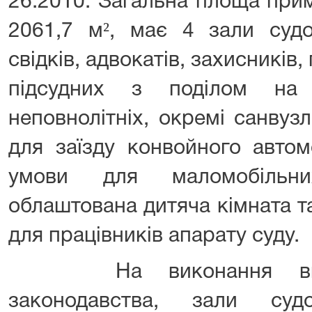
26:2010. Загальна площа при
2061,7 м², має 4 зали судо
свідків, адвокатів, захисників
підсудних з поділом на 
неповнолітніх, окремі санвуз
для заїзду конвойного автом
умови для маломобільни
облаштована дитяча кімната т
для працівників апарату суду.
На виконання вимог
законодавства, зали суд