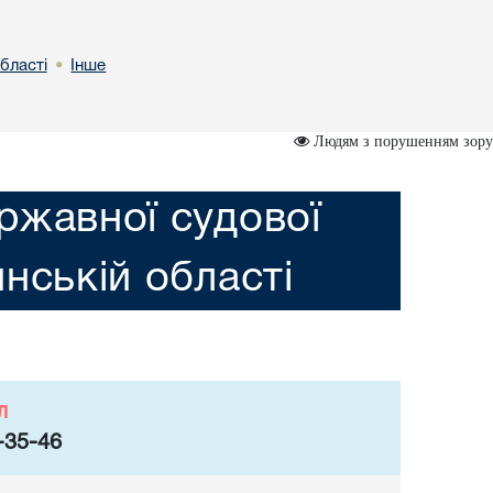
бластi
Інше
•
Людям з порушенням зору
ржавної судової
инській областi
л
-35-46