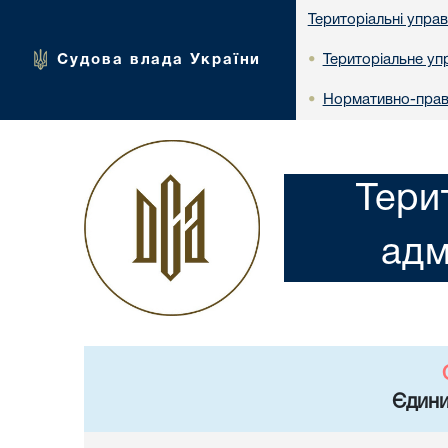
Територіальні упра
Судова влада України
Територіальне упр
•
Нормативно-прав
•
Тери
адм
Єдини